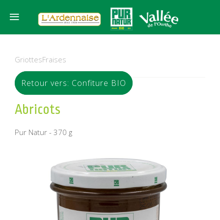
Griottes
Fraises
Retour vers: Confiture BIO
Abricots
Pur Natur - 370 g